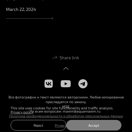
March 22, 2024
Share link
Все фотографии и текст являются авторскими. Любое копирование
преследуется по закону.
НПД
This site uses cookies for site functionality and traffic analysis.
По всем вопросам: maxim@aquamaxim.ru
Privacy policy
Политика конфиденциальности и обработки персональных данных
Reject
Accept
Privacy policy