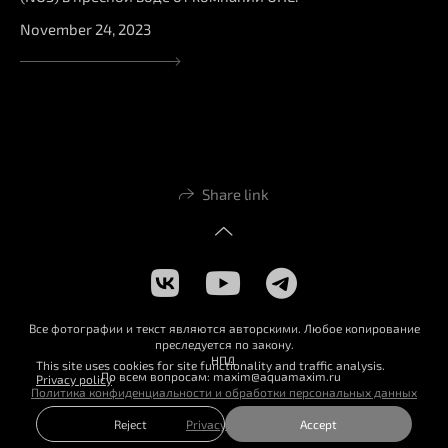
November 24, 2023
Share link
Все фотографии и текст являются авторскими. Любое копирование
преследуется по закону.
НПД
This site uses cookies for site functionality and traffic analysis.
По всем вопросам: maxim@aquamaxim.ru
Privacy policy
Политика конфиденциальности и обработки персональных данных
Privacy policy
Reject
Accept