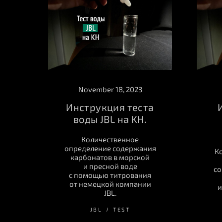
November 18, 2023
Инструкция теста
воды JBL на KH.
Количественное
определение содержания
К
карбонатов в морской
и пресной воде
со
с помощью титрования
от немецкой компании
и
JBL.
JBL
TEST