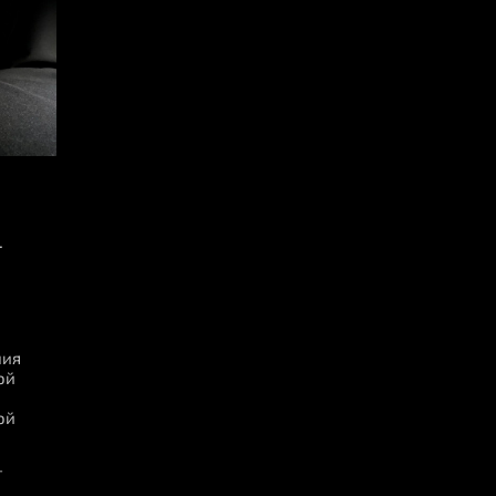
L
й
ния
ой
ой
T