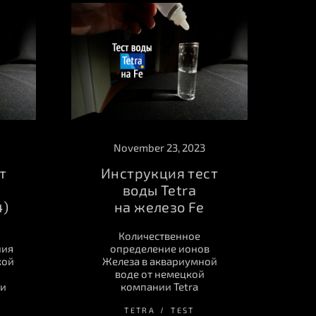
November 23, 2023
т
Инструкция тест
воды Tetra
4)
на железо Fe
Количественное
ния
определение ионов
кой
Железа в аквариумной
воде от немецкой
ии
компании Tetra
TETRA
TEST