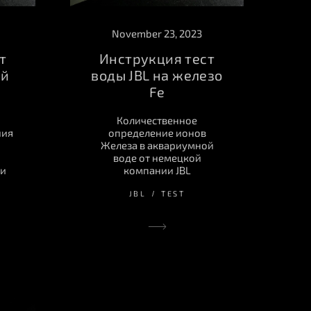
November 23, 2023
т
Инструкция тест
ий
воды JBL на железо
Fe
Количественное
ния
определение ионов
Железа в аквариумной
воде от немецкой
ии
компании JBL
JBL
TEST