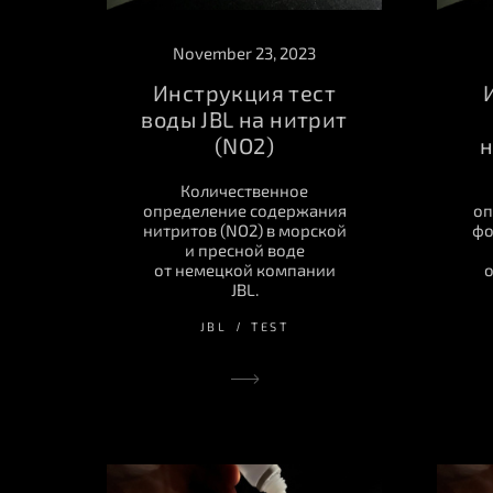
November 23, 2023
Инструкция тест
воды JBL на нитрит
(NO2)
н
Количественное
определение содержания
оп
нитритов (NO2) в морской
фо
и пресной воде
от немецкой компании
о
JBL.
JBL
TEST