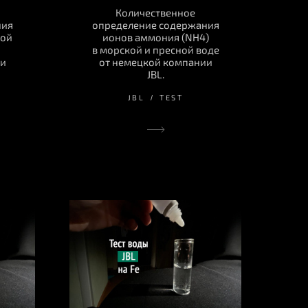
Количественное
ния
определение содержания
кой
ионов аммония (NH4)
в морской и пресной воде
ии
от немецкой компании
JBL.
JBL
TEST