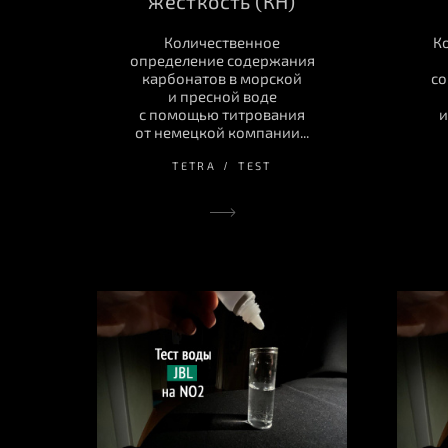
жёсткость (КН)
Количественное
К
определение содержания
карбонатов в морской
со
и пресной воде
с помощью титрования
и
от немецкой компании...
TETRA
TEST