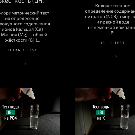
жёсткость (GH)
Количественное
определение содержа
олориметрический тест
нитратов (NO3) в морс
на определение
и пресной воде
вокупного содержания
от немецкой компан
ионов Кальция (Ca)
JBL.
 Магния (Mg) — общей
жёсткости (GH)...
JBL
TEST
TETRA
TEST