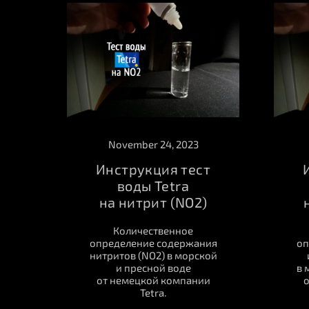
November 24, 2023
Инструкция тест
воды Tetra
на нитрит (NO2)
Количественное
определение содержания
оп
нитритов (NO2) в морской
и пресной воде
в 
от немецкой компании
о
Tetra.