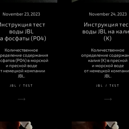
November 23, 2023
November 24, 2023
Инструкция тест
Инструкция тес
воды JBL
воды JBL на кал
а фосфаты (PO4)
(K)
Количественное
Количественное
ределение содержания
определение содержа
сфатов (PO4) в морской
калия (K) в пресной
и пресной воде
и морской воде
т немецкой компании
от немецкой компан
JBL.
JBL.
JBL
TEST
JBL
TEST