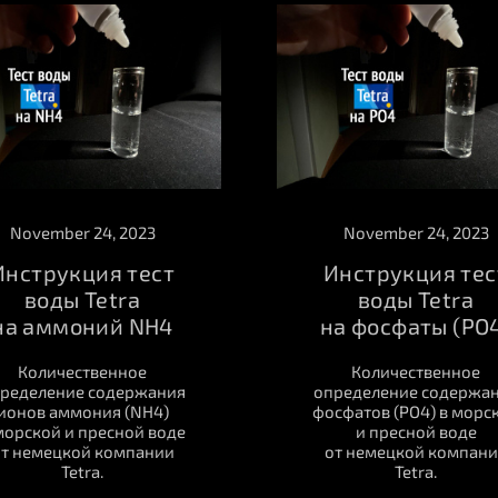
November 24, 2023
November 24, 2023
Инструкция тест
Инструкция тес
воды Tetra
воды Tetra
на аммоний NH4
на фосфаты (PO
Количественное
Количественное
ределение содержания
определение содержа
ионов аммония (NH4)
фосфатов (PO4) в морс
морской и пресной воде
и пресной воде
т немецкой компании
от немецкой компан
Tetra.
Tetra.