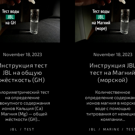
November 18, 2023
November 18, 2023
Инструкция тест
Инструкция JB
JBL на общую
тест на Магни
жёсткость (GH)
(морской)
олориметрический тест
Количественное
на определение
определение содержа
вокупного содержания
ионов магния в морск
ионов Кальция (Ca)
воде с помощью
 Магния (Mg) — общей
титрования от немецк
жёсткости (GH)...
компании...
JBL
TEST
JBL
MARINE
TES