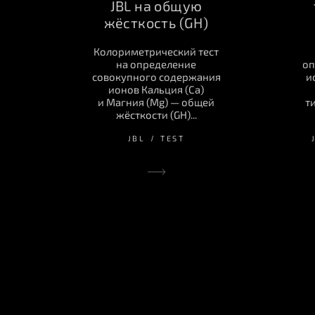
JBL на общую
жёсткость (GH)
Колориметрический тест
на определение
оп
совокупного содержания
и
ионов Кальция (Ca)
и Магния (Mg) — общей
т
жёсткости (GH)...
JBL
TEST