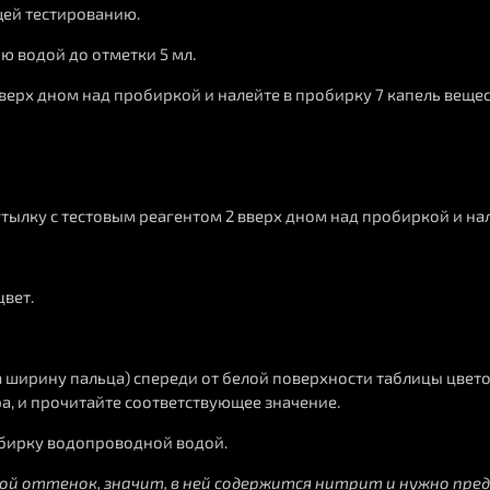
щей тестированию.
 водой до отметки 5 мл.
вверх дном над пробиркой и налейте в пробирку 7 капель вещес
утылку с тестовым реагентом 2 вверх дном над пробиркой и нал
цвет.
а ширину пальца) спереди от белой поверхности таблицы цветов
а, и прочитайте соответствующее значение.
обирку водопроводной водой.
ой оттенок, значит, в ней содержится нитрит и нужно пре