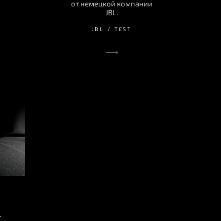
от немецкой компании
JBL.
JBL
TEST
L