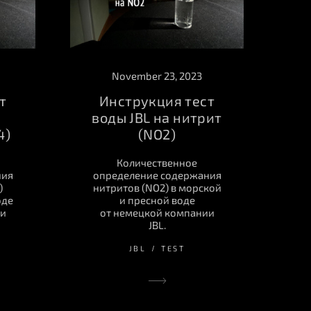
November 23, 2023
т
Инструкция тест
воды JBL на нитрит
4)
(NO2)
Количественное
ния
определение содержания
)
нитритов (NO2) в морской
оде
и пресной воде
ии
от немецкой компании
JBL.
JBL
TEST