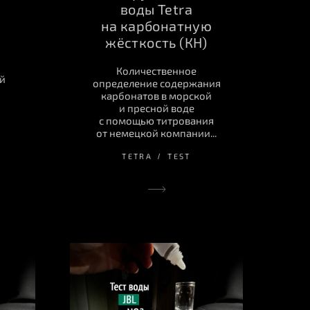
воды Tetra
на карбонатную
жёсткость (КН)
Количественное
й
определение содержания
карбонатов в морской
и пресной воде
с помощью титрования
от немецкой компании...
TETRA
TEST