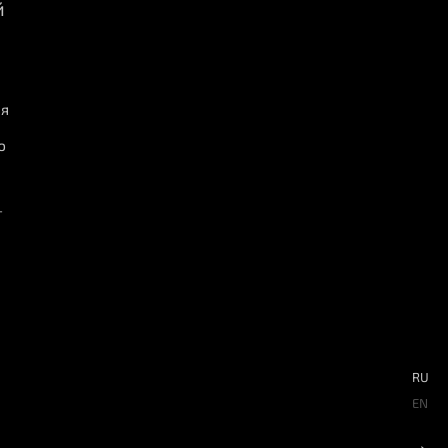
й
ия
ю
T
RU
EN