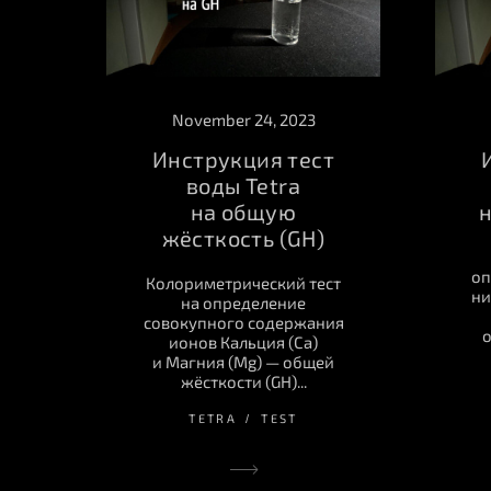
November 24, 2023
Инструкция тест
воды Tetra
на общую
н
жёсткость (GH)
оп
Колориметрический тест
ни
на определение
совокупного содержания
о
ионов Кальция (Ca)
и Магния (Mg) — общей
жёсткости (GH)...
TETRA
TEST