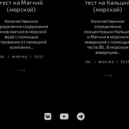
тест на Магний
тест на Кальци
(морской)
(морской)
Количественное
Количественное
ределение содержания
определение
онов магния в морской
концентрации Кальц
воде с помощью
и Магния в морском
итрования от немецкой
аквариуме с помощь
компании...
теста JBL. В морском
аквариуме...
JBL
MARINE
TEST
JBL
MARINE
TES