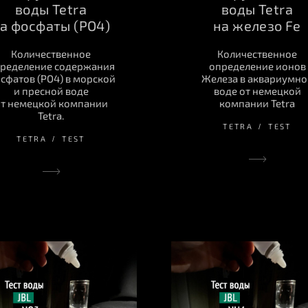
воды Tetra
воды Tetra
а фосфаты (PO4)
на железо Fe
Количественное
Количественное
ределение содержания
определение ионов
сфатов (PO4) в морской
Железа в аквариумно
и пресной воде
воде от немецкой
т немецкой компании
компании Tetra
Tetra.
TETRA
TEST
TETRA
TEST