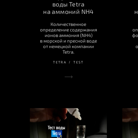
воды Tetra
на аммоний NH4
н
Количественное
определение содержания
оп
ионов аммония (NH4)
фо
в морской и пресной воде
от немецкой компании
о
Tetra.
TETRA
TEST