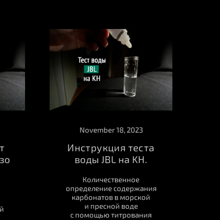
November 18, 2023
т
Инструкция теста
зо
воды JBL на KH.
Количественное
определение содержания
карбонатов в морской
и пресной воде
й
с помощью титрования