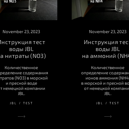
November 23, 2023
November 23, 2023
Инструкция тест
Инструкция тес
воды JBL
воды JBL
а нитраты (NO3)
на аммоний (NH
Количественное
Количественное
ределение содержания
определение содержа
тратов (NO3) в морской
ионов аммония (NH4
и пресной воде
в морской и пресной в
т немецкой компании
от немецкой компан
JBL.
JBL.
JBL
TEST
JBL
TEST