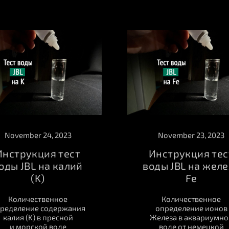
November 24, 2023
November 23, 2023
Инструкция тест
Инструкция тес
оды JBL на калий
воды JBL на желе
(K)
Fe
Количественное
Количественное
ределение содержания
определение ионов
калия (K) в пресной
Железа в аквариумно
и морской воде
воде от немецкой