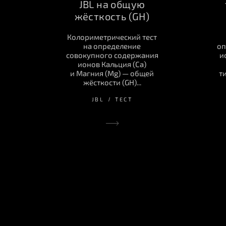
JBL на общую
жёсткость (GH)
Колориметрический тест
на определение
оп
совокупного содержания
и
ионов Кальция (Ca)
и Магния (Mg) — общей
т
жёсткости (GH)...
JBL
ТЕСТ