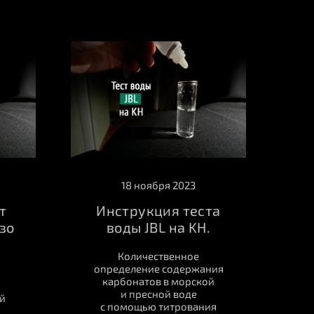
18 ноября 2023
т
Инструкция теста
зо
воды JBL на KH.
Количественное
определение содержания
карбонатов в морской
и пресной воде
й
с помощью титрования