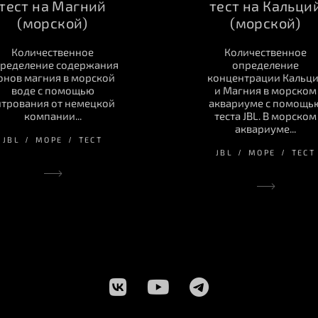
тест на Магний
тест на Кальци
(морской)
(морской)
Количественное
Количественное
ределение содержания
определение
онов магния в морской
концентрации Кальц
воде с помощью
и Магния в морском
итрования от немецкой
аквариуме с помощь
компании...
теста JBL. В морском
аквариуме...
JBL
МОРЕ
ТЕСТ
JBL
МОРЕ
ТЕСТ