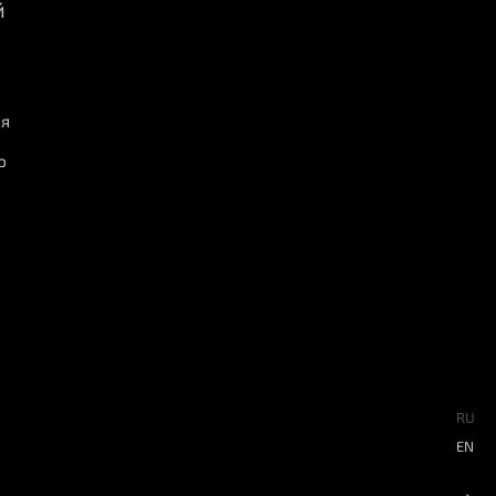
й
ия
ю
RU
EN