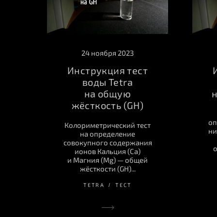
24 ноября 2023
Инструкция тест
воды Tetra
на общую
н
жёсткость (GH)
оп
Колориметрический тест
ни
на определение
совокупного содержания
о
ионов Кальция (Ca)
и Магния (Mg) — общей
жёсткости (GH)...
TETRA
ТЕСТ