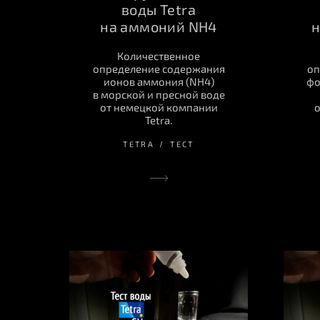
воды Tetra
на аммоний NH4
н
Количественное
определение содержания
оп
ионов аммония (NH4)
фо
в морской и пресной воде
от немецкой компании
о
Tetra.
TETRA
ТЕСТ