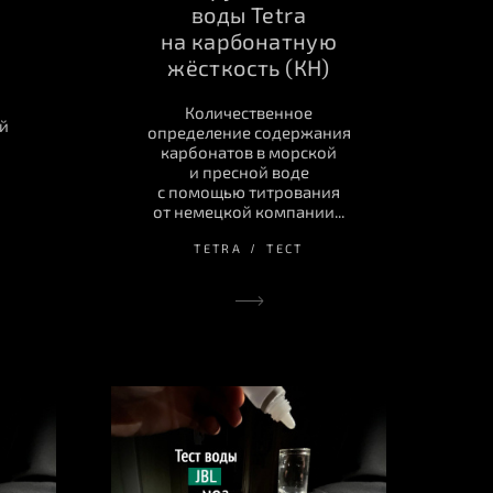
воды Tetra
на карбонатную
жёсткость (КН)
Количественное
й
определение содержания
карбонатов в морской
и пресной воде
с помощью титрования
от немецкой компании...
TETRA
ТЕСТ