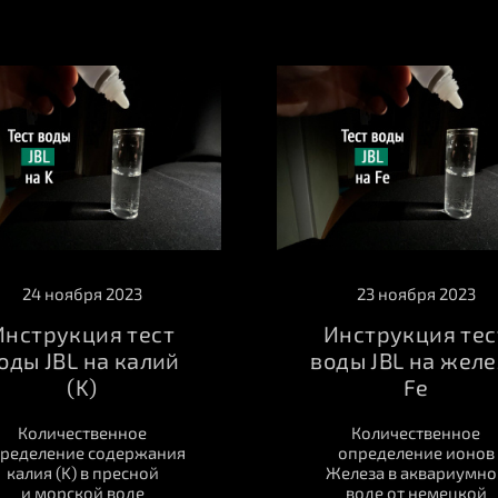
24 ноября 2023
23 ноября 2023
Инструкция тест
Инструкция тес
оды JBL на калий
воды JBL на желе
(K)
Fe
Количественное
Количественное
ределение содержания
определение ионов
калия (K) в пресной
Железа в аквариумно
и морской воде
воде от немецкой