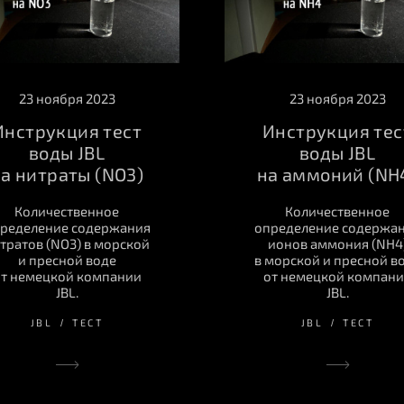
23 ноября 2023
23 ноября 2023
Инструкция тест
Инструкция тес
воды JBL
воды JBL
а нитраты (NO3)
на аммоний (NH
Количественное
Количественное
ределение содержания
определение содержа
тратов (NO3) в морской
ионов аммония (NH4
и пресной воде
в морской и пресной в
т немецкой компании
от немецкой компан
JBL.
JBL.
JBL
ТЕСТ
JBL
ТЕСТ