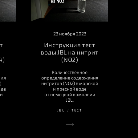
23 ноября 2023
т
Инструкция тест
воды JBL на нитрит
4)
(NO2)
Количественное
ния
определение содержания
)
нитритов (NO2) в морской
оде
и пресной воде
ии
от немецкой компании
JBL.
JBL
ТЕСТ