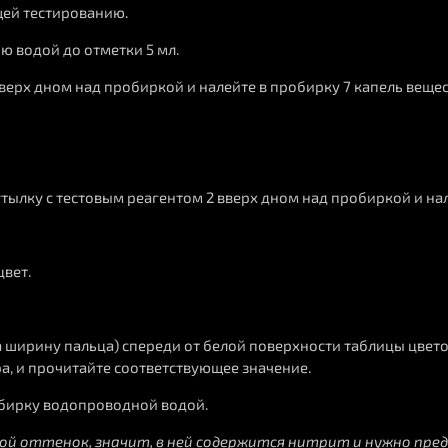
щей тестированию.
 водой до отметки 5 мл.
вверх дном над пробиркой и налейте в пробирку 7 капель вещес
утылку с тестовым реагентом 2 вверх дном над пробиркой и нал
цвет.
а ширину пальца) спереди от белой поверхности таблицы цветов
а, и прочитайте соответствующее значение.
обирку водопроводной водой.
ой оттенок, значит, в ней содержится нитрит и нужно пре