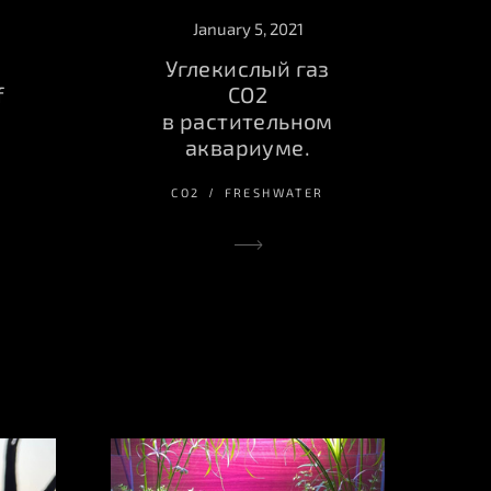
January 5, 2021
Углекислый газ
f
CO2
в растительном
аквариуме.
СО2
FRESHWATER