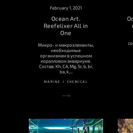
February 1, 2021
Ocean Art.
Oc
Reefelixer All in
One
со
Микро- и макроэлементы,
необходимые
организмам в успешном
коралловом аквариуме.
Состав: Kh, CA, Mg, Sr, b, br,
ba, k,...
MARINE
CHEMICAL