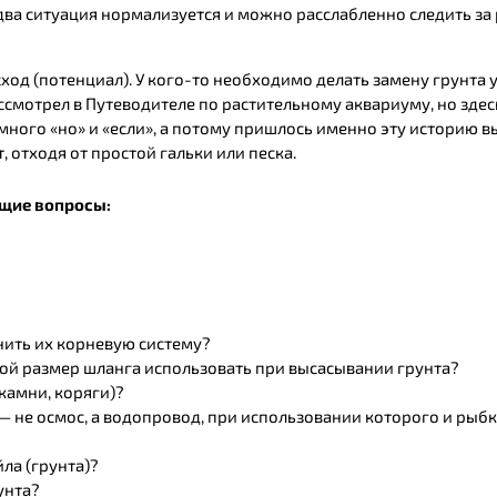
два ситуация нормализуется и можно расслабленно следить за
ход (потенциал). У кого-то необходимо делать замену грунта 
рассмотрел в Путеводителе по растительному аквариуму, но зд
ного «но» и «если», а потому пришлось именно эту историю выд
 отходя от простой гальки или песка.
щие вопросы:
нить их корневую систему?
кой размер шланга использовать при высасывании грунта?
камни, коряги)?
 — не осмос, а водопровод, при использовании которого и ры
ла (грунта)?
унта?