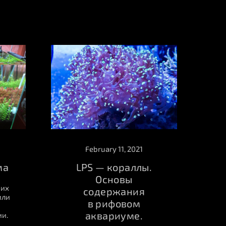
February 11, 2021
LPS — кораллы.
ма
Основы
оих
содержания
или
в рифовом
аквариуме.
и.