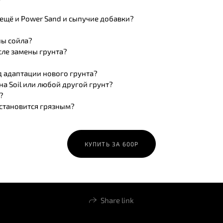
ь ещё и Power Sand и сыпучие добавки?
ны сойла?
сле замены грунта?
д адаптации нового грунта?
 на Soil или любой другой грунт?
а?
 становится грязным?
КУПИТЬ ЗА 600Р
Share link