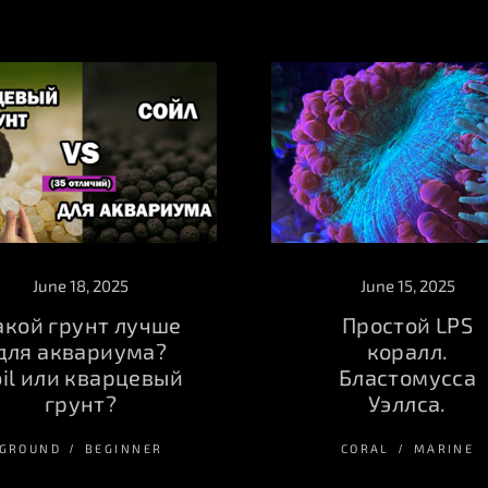
June 18, 2025
June 15, 2025
акой грунт лучше
Простой LPS
для аквариума?
коралл.
oil или кварцевый
Бластомусса
грунт?
Уэллса.
GROUND
BEGINNER
CORAL
MARINE