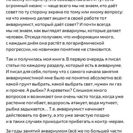
огромный нюанс — чаще всего мы не знаем, кто даёт
совет по ту сторону экрана по тому или иному вопросу:
на что именно делает акцент в своей работе тот
аквариумист, который даёт совет? И почти всегда
мы не знаем, как выглядят аквариумы, которые делает
человек. Отсюда получаем, что информации много,
с каждым днём она растёт в логарифмической
прогрессии, но новичкам понятнее не становится.
Так и получилась моя книга. В первую очередь я писал
статьи по каждому разделу, который есть в аквариуме.
И писал для себя, потому что с самого начала занятия
аквариумистикой мне было не понятно абсолютно всё:
какой грунт выбрать, какой выбрать свет, нужен ли газ
и прочее. А рыбки? А креветки? Слишком много
вопросов и возникают они очень часто тогда, когда уже
растение погибает, водоросль атакует, вода мутнеет,
рыбка задыхается… Т.е. аквариумист начинает
действовать по факту, а это уже зачастую поздно
и в таких случаях приходится прибегать к контр-мерам.
За годы занятий аквариумом (всё же по большей части