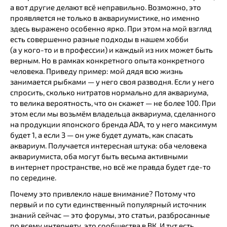
а вот другие делают всё неправильно. Возможно, это
проявляется не только в аквариумистике, но именно
здесь выражено особенно ярко. При этом на мой взгляд
есть совершенно разные подходы в нашем хобби
(а у кого-то и в профессии) и каждый из них может быть
верным. Но в рамках конкретного опыта конкретного
человека. Приведу пример: мой дядя всю жизнь
занимается рыбками — у него своя разводня. Если у него
спросить, сколько нитратов нормально для аквариума,
то велика вероятность, что он скажет — не более 100. При
этом если мы возьмём владельца аквариума, сделанного
на продукции японского бренда ADA, то у него максимум
будет 1, а если 3 — он уже будет думать, как спасать
аквариум. Получается интересная штука: оба человека
аквариумиста, оба могут быть весьма активными
в интернет пространстве, но всё же правда будет где-то
по середине.
Почему это привлекло наше внимание? Потому что
первый и по сути единственный популярный источник
знаний сейчас — это форумы, это статьи, разбросанные
по всему интернету, это сообщества в ВК. И тут есть