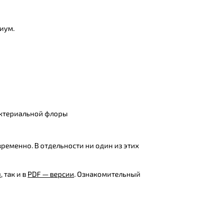
иум.
бактериальной флоры
ременно. В отдельности ни один из этих
и
, так и в
PDF — версии
. Ознакомительный