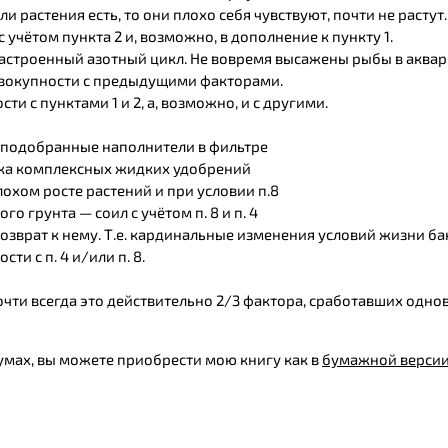
ли растения есть, то они плохо себя чувствуют, почти не растут.
с учётом пункта 2 и, возможно, в дополнение к пункту 1.
настроенный азотный цикл. Не вовремя высажены рыбы в аквар
овокупности с предыдущими факторами.
и с пунктами 1 и 2, а, возможно, и с другими.
о подобранные наполнители в фильтре
вка комплексных жидких удобрений
охом росте растений и при условии п.8
о грунта — соил с учётом п. 8 и п. 4
й возврат к нему. Т.е. кардинальные изменения условий жизни 
ти с п. 4 и/или п. 8.
чти всегда это действительно 2/3 фактора, сработавших однов
иумах, вы можете приобрести мою книгу как в
бумажной верси