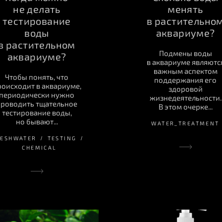
не делать
менять
тестирование
в растительно
воды
аквариуме?
в растительном
Подмены воды
аквариуме?
в аквариуме являютс
важным аспектом
Чтобы понять, что
поддержания его
роисходит в аквариуме,
здоровой
периодически нужно
жизнедеятельности.
проводить тщательное
В этом очерке...
тестирование воды,
но бывают...
WATER_TREATMENT
RESHWATER
TESTING
CHEMICAL