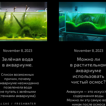
November 8, 2023
November 8, 2023
Можно ли
Зелёная вода
в растительно
в аквариуме.
аквариуме
Список возможных
использовать
причин, почему
чистый осмос?
аквариуме неожиданно
позеленела вода
Аквариум — это искусс
(не путать с зелёными
содержания воды.
стенками аквариума).
Можно ли эту самую в
никак после осмоса
ALGAE
FRESHWATER