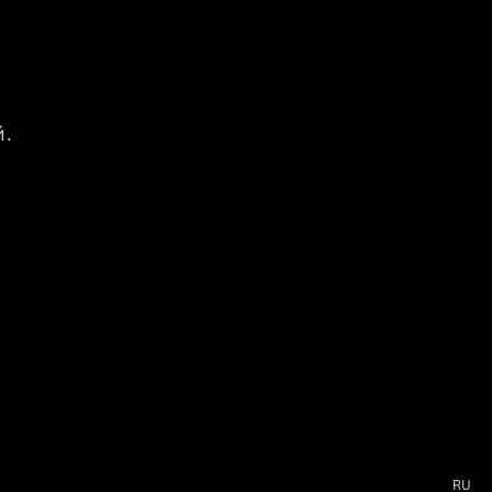
—
.
RU