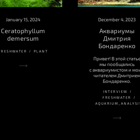
December 4, 2023
January 15, 2024
Аквариумы
Ceratophyllum
Дмитрия
demersum
Бондаренко
FRESHWATER
PLANT
Привет! В этой стать
мы пообщались
с аквариумистом и мо
читателем Дмитрие
Бондаренко.
INTERVIEW
FRESHWATER
AQUARIUM_ANALYSI