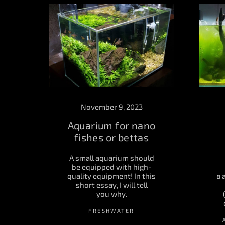
November 9, 2023
Aquarium for nano
fishes or bettas
A small aquarium should
be equipped with high-
quality equipment! In this
в 
short essay, I will tell
you why.
FRESHWATER