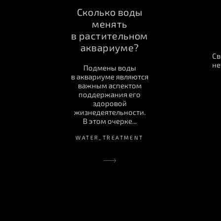
Сколько воды
менять
в растительном
аквариуме?
Св
не
Подмены воды
в аквариуме являются
важным аспектом
поддержания его
здоровой
жизнедеятельности.
В этом очерке...
WATER_TREATMENT