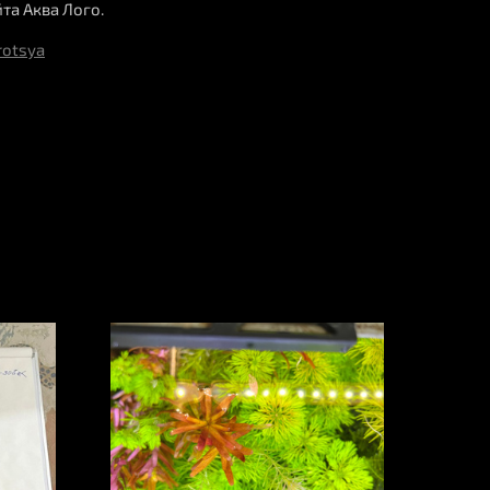
йта Аква Лого.
rotsya