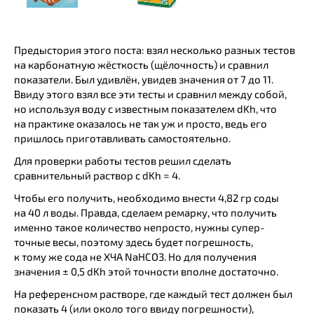
Предыстория этого поста: взял несколько разных тестов
на карбонатную жёсткость (щёлочность) и сравнил
показатели. Был удивлён, увидев значения от 7 до 11.
Ввиду этого взял все эти тесты и сравнил между собой,
но используя воду с известным показателем dKh, что
на практике оказалось не так уж и просто, ведь его
пришлось приготавливать самостоятельно.
Для проверки работы тестов решил сделать
сравнительный раствор с dKh = 4.
Чтобы его получить, необходимо внести 4,82 гр соды
на 40 л воды. Правда, сделаем ремарку, что получить
именно такое количество непросто, нужны супер-
точные весы, поэтому здесь будет погрешность,
к тому же сода не ХЧА NaHCO3. Но для получения
значения ± 0,5 dKh этой точности вполне достаточно.
На референсном растворе, где каждый тест должен был
показать 4 (или около того ввиду погрешности),