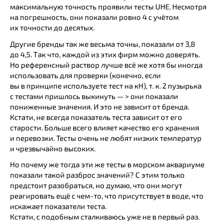
максимальную точность проявили тесты UHE. Несмотря
на погрешность, они показали ровно 4 с учётом
их точности до десятых.
Другие бренды так же весьма точны, показали от 3,8
до 4,5. Так что, каждой из этих фирм можно доверять.
Но референсный раствор лучше всё же хотя бы иногда
использовать для проверки (конечно, если
вы в принципе используете тест на кН), т. к. 2 пузырька
с тестами пришлось выкинуть — > они показали
пониженные значения. И это не зависит от бренда.
Кстати, не всегда показатель теста зависит от его
старости. Больше всего влияет качество его хранения
и перевозки. Тесты очень не любят низких температур
и чрезвычайно высоких.
Но почему же тогда эти же тесты в морском аквариуме
показали такой разброс значений? С этим только
предстоит разобраться, но думаю, что они могут
реагировать ещё с чем-то, что присутствует в воде, что
искажает показатели теста.
Кстати, с подобным сталкиваюсь уже не в первый раз.