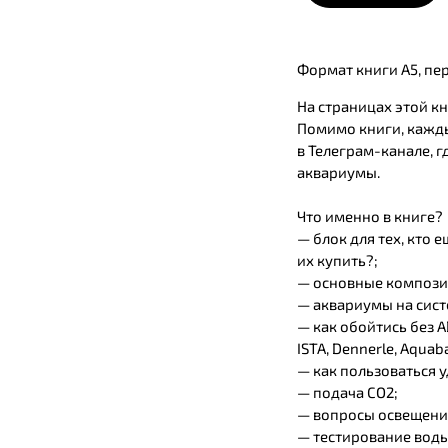
Формат книги А5, пер
На страницах этой к
Помимо книги, кажд
в Телеграм-канале, 
аквариумы.
Что именно в книге?
— блок для тех, кто
их купить?;
— основные компози
— аквариумы на сист
— как обойтись без 
ISTA, Dennerle, Aquaba
— как пользоваться
— подача СО2;
— вопросы освещения
— тестирование воды