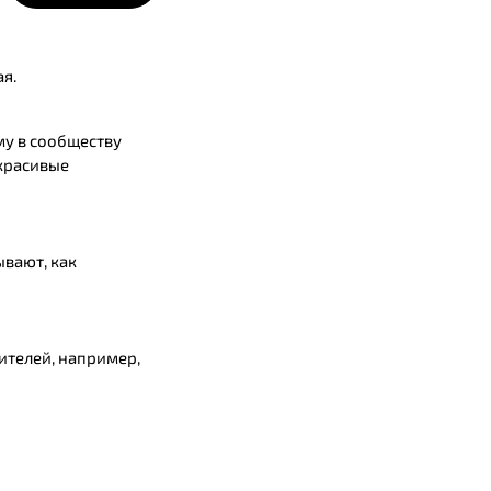
ая.
у в сообществу
 красивые
ывают, как
ителей, например,