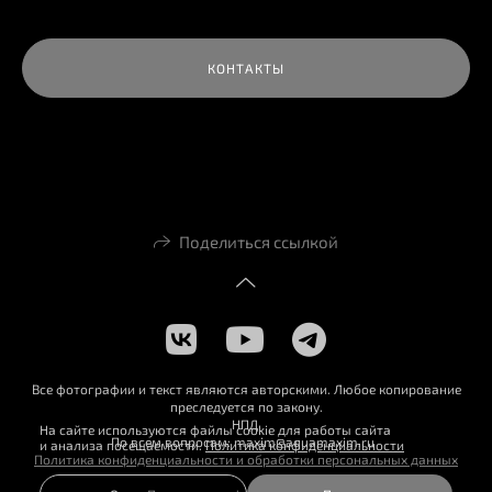
КОНТАКТЫ
Поделиться ссылкой
Все фотографии и текст являются авторскими. Любое копирование
преследуется по закону.
НПД
На сайте используются файлы cookie для работы сайта
По всем вопросам: maxim@aquamaxim.ru
и анализа посещаемости.
Политика конфиденциальности
Политика конфиденциальности и обработки персональных данных