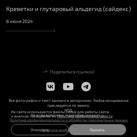
Креветки и глутаровый альдегид (сайдекс)
8 июня 2024
Поделиться ссылкой
Все фотографии и текст являются авторскими. Любое копирование
преследуется по закону.
НПД
На сайте используются файлы cookie для работы сайта
По всем вопросам: maxim@aquamaxim.ru
и анализа посещаемости.
Политика конфиденциальности
Политика конфиденциальности и обработки персональных данных
Политика конфиденциальности
Отклонить
Принять