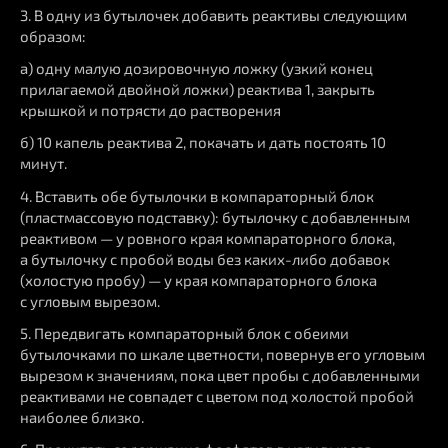
3. В одну из бутылочек добавить реактивы следующим
образом:
а) одну малую дозировочную ложку (узкий конец
прилагаемой двойной ложки) реактива 1, закрыть
крышкой и потрясти до растворения
б) 10 капель реактива 2, покачать и дать постоять 10
минут.
4. Вставить обе бутылочки в компараторный блок
(пластмассовую подставку): бутылочку с добавленным
реактивом — у ровного края компараторного блока,
а бутылочку с пробой воды без каких-либо добавок
(холостую пробу) — у края компараторного блока
с угловым вырезом.
5. Передвигать компараторный блок с обеими
бутылочками по шкале цветности, повернув его угловым
вырезом к значениям, пока цвет пробы с добавленными
реактивами не совпадет с цветом под холостой пробой
наиболее близко.