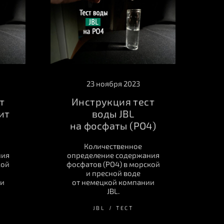
23 ноября 2023
т
Инструкция тест
ит
воды JBL
на фосфаты (PO4)
Количественное
ния
определение содержания
кой
фосфатов (PO4) в морской
и пресной воде
ии
от немецкой компании
JBL.
JBL
ТЕСТ