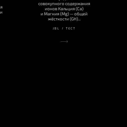
совокупного содержания
ия
ионов Кальция (Ca)
ии
и Магния (Mg) — общей
жёсткости (GH)...
JBL
ТЕСТ