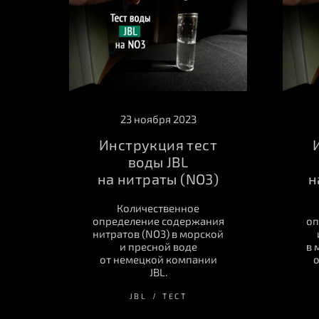
23 ноября 2023
Инструкция тест
воды JBL
на нитраты (NO3)
н
Количественное
определение содержания
оп
нитратов (NO3) в морской
и пресной воде
в 
от немецкой компании
о
JBL.
JBL
ТЕСТ