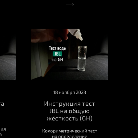
18 ноября 2023
та
Инструкция тест
JBL на общую
жёсткость (GH)
ния
Колориметрический тест
й
на определение