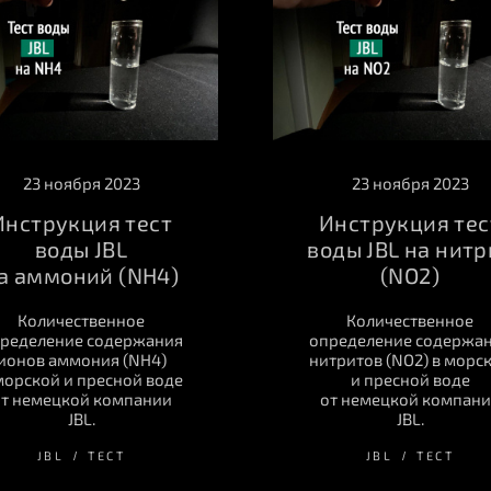
23 ноября 2023
23 ноября 2023
Инструкция тест
Инструкция тес
воды JBL
воды JBL на нитр
а аммоний (NH4)
(NO2)
Количественное
Количественное
ределение содержания
определение содержа
ионов аммония (NH4)
нитритов (NO2) в морс
морской и пресной воде
и пресной воде
т немецкой компании
от немецкой компан
JBL.
JBL.
JBL
ТЕСТ
JBL
ТЕСТ