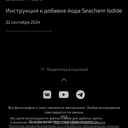
Инструкция к добавке йода Seachem Iodide
22 сентября 2024
Поделиться ссылкой
Все фотографии и текст являются авторскими. Любое копирование
преследуется по закону.
НПД
На сайте используются файлы cookie для работы сайта
По всем вопросам: maxim@aquamaxim.ru
и анализа посещаемости.
Политика конфиденциальности
Политика конфиденциальности и обработки персональных данных