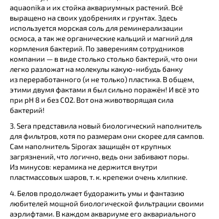
aquaonika и их стойка аквариумных растений. Всё
выращено на своих удобрениях и грунтах. Здесь
используется морская соль для реминерализации
осмоса, а так же органические кальций и магний для
кормления бактерий. По заверениям сотрудников
компании — в виде столько столько бактерий, что они
легко разложат на молекулы какую-нибудь банку
из переработанного (и не только) пластика. В общем,
этими двумя фактами я был сильно поражён! И всё это
при рН 8 и без СО2. Вот она животворящая сила
бактерий!
3. Sera представила новый биологический наполнитель
для фильтров, хотя по размерам они скорее для сампов.
Сам наполнитель Siporax защищён от крупных
загрязнений, что логично, ведь они забивают поры.
Из минусов: керамика не держится внутри
пластмассовых шаров, т. к. крепежи очень хлипкие.
4. Белов продолжает будоражить умы и фантазию
любителей мощной биологической фильтрации своими
аэрлифтами. В каждом аквариуме его аквариального