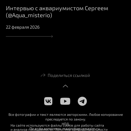
Интервью с аквариумистом Сергеем
(@Aqua_misterio)
22 февраля 2026
Поделиться ссылкой
Все фотографии и текст являются авторскими. Любое копирование
преследуется по закону.
НПД
На сайте используются файлы cookie для работы сайта
По всем вопросам: maxim@aquamaxim.ru
и анализа посещаемости.
Политика конфиденциальности