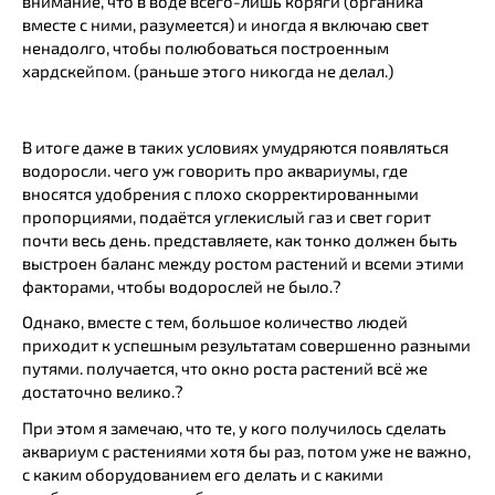
внимание, что в воде всего-лишь коряги (органика
вместе с ними, разумеется) и иногда я включаю свет
ненадолго, чтобы полюбоваться построенным
хардскейпом. (раньше этого никогда не делал.)
В итоге даже в таких условиях умудряются появляться
водоросли. чего уж говорить про аквариумы, где
вносятся удобрения с плохо скорректированными
пропорциями, подаётся углекислый газ и свет горит
почти весь день. представляете, как тонко должен быть
выстроен баланс между ростом растений и всеми этими
факторами, чтобы водорослей не было.?
Однако, вместе с тем, большое количество людей
приходит к успешным результатам совершенно разными
путями. получается, что окно роста растений всё же
достаточно велико.?
При этом я замечаю, что те, у кого получилось сделать
аквариум с растениями хотя бы раз, потом уже не важно,
с каким оборудованием его делать и с какими