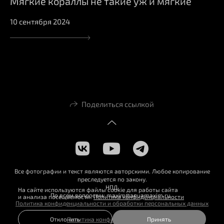
Мягкие кораллы не такие уж и мягкие
10 сентября 2024
Поделиться ссылкой
Все фотографии и текст являются авторскими. Любое копирование
преследуется по закону.
НПД
На сайте используются файлы cookie для работы сайта
По всем вопросам: maxim@aquamaxim.ru
и анализа посещаемости.
Политика конфиденциальности
Политика конфиденциальности и обработки персональных данных
Политика конфиденциальности
Отклонить
Принять