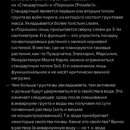
их «Стандартный» и «Порошок (Powder)».
Стандартный является первым или вторым типом
грунта во всём пироге, из которого состоит грунтовая
масса. Укладывается более толстым слоем,
а «Порошок» лишь присыпается сверху слоем до 3-4х
сантиметров. Его функция — это упростить посадку
почвопокровных растений с мелкой корневой
системой. В местах, где не планируются таковые
растения, как-то Пузырчатка, Элеохарис, Марсилия,
Микрантемум Монте Карло, можно ограничиться
стандартным типом Soil. Его назначение лишь
функциональное и не несёт критически важной
нагрузки.
Чем больше грунта вы закладываете, тем активнее
и дольше будут удерживаться его свойства в воде. Это
означает следующее: сразу после смешивания
в аквариуме грунта и воды мы получаем по сути
почвенный раствор (хоть и весьма
не концентрированный). Т.е. вода приобретает
некоторые свойства почвы. Какие это свойства? Вынос
в раствор (в аквариумную воду — но т. к. вода