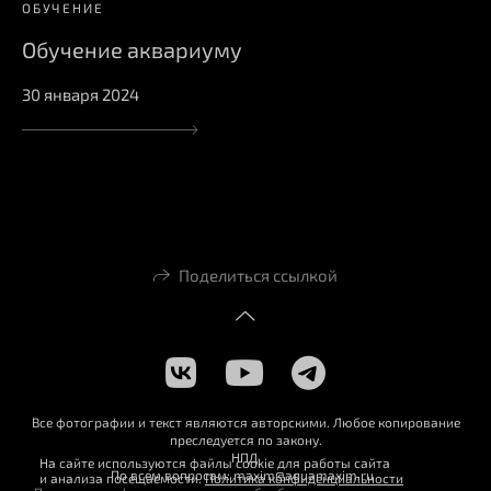
ОБУЧЕНИЕ
Обучение аквариуму
30 января 2024
Поделиться ссылкой
Все фотографии и текст являются авторскими. Любое копирование
преследуется по закону.
НПД
На сайте используются файлы cookie для работы сайта
По всем вопросам: maxim@aquamaxim.ru
и анализа посещаемости.
Политика конфиденциальности