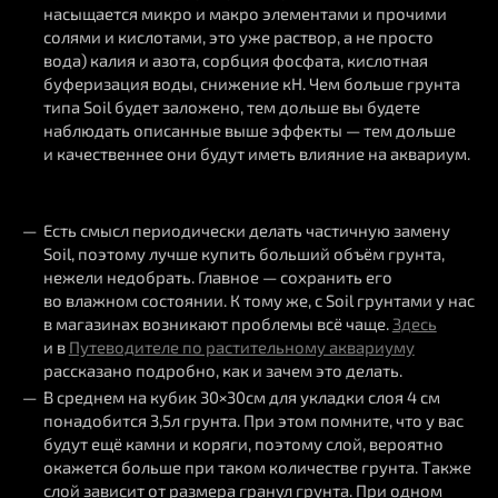
насыщается микро и макро элементами и прочими
солями и кислотами, это уже раствор, а не просто
вода) калия и азота, сорбция фосфата, кислотная
буферизация воды, снижение кН. Чем больше грунта
типа Soil будет заложено, тем дольше вы будете
наблюдать описанные выше эффекты — тем дольше
и качественнее они будут иметь влияние на аквариум.
Есть смысл периодически делать частичную замену
Soil, поэтому лучше купить больший объём грунта,
нежели недобрать. Главное — сохранить его
во влажном состоянии. К тому же, с Soil грунтами у нас
в магазинах возникают проблемы всё чаще.
Здесь
и в
Путеводителе по растительному аквариуму
рассказано подробно, как и зачем это делать.
В среднем на кубик 30×30см для укладки слоя 4 см
понадобится 3,5л грунта. При этом помните, что у вас
будут ещё камни и коряги, поэтому слой, вероятно
окажется больше при таком количестве грунта. Также
слой зависит от размера гранул грунта. При одном