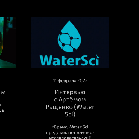
11 февраля 2022
ум
Интервью
с Артёмом
д
Ращенко (Water
ше
Sci)
«Брэнд Water Sci
представляет научно-
исследовательский