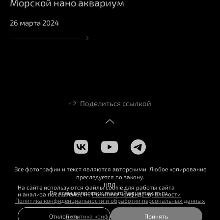
Морской нано аквариум
26 марта 2024
Поделиться ссылкой
Все фотографии и текст являются авторскими. Любое копирование
преследуется по закону.
НПД
На сайте используются файлы cookie для работы сайта
По всем вопросам: maxim@aquamaxim.ru
и анализа посещаемости.
Политика конфиденциальности
Политика конфиденциальности и обработки персональных данных
Отклонить
Принять
Политика конфиденциальности