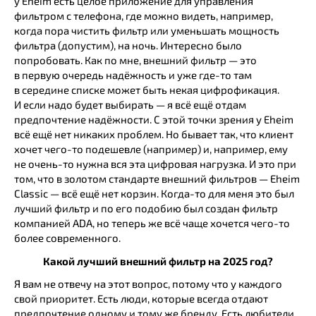
у Eheim есть целое приложение для управления
фильтром с телефона, где можно видеть, например,
когда пора чистить фильтр или уменьшать мощность
фильтра (допустим), на ночь. Интересно было
попробовать. Как по мне, внешний фильтр — это
в первую очередь надёжность и уже где-то там
в середине списке может быть некая цифрофикация.
И если надо будет выбирать — я всё ещё отдам
предпочтение надёжности. С этой точки зрения у Eheim
всё ещё нет никаких проблем. Но бывает так, что клиент
хочет чего-то подешевле (например) и, например, ему
не очень-то нужна вся эта цифровая нагрузка. И это при
том, что в золотом стандарте внешний фильтров — Eheim
Classic — всё ещё нет корзин. Когда-то для меня это был
лучший фильтр и по его подобию был создан фильтр
компанией ADA, но теперь же всё чаще хочется чего-то
более современного.
Какой лучший внешний фильтр на 2025 год?
Я вам не отвечу на этот вопрос, потому что у каждого
свой приоритет. Есть люди, которые всегда отдают
предпочтение одному и тому же бренду. Есть любители