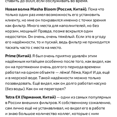
ставить до 800л, если обслуживать во время.
Новая волна Masha Bloom (Россия, Китай).
Пока что
только один раз имел возможность его установить
клиенту, но мне он понравился именно с точки зрения
как фильтр. Много места для наполнителей, но без
корзин, мощный! Правда, позже вскрылся один
недостаток. Он очень, очень тяжёлый. Если это в угоду
его надёжности, то и пускай, ведь фильтр не приходится
таскать часто с места на место.
Prime (Китай)
. Я был очень приятно удивлён этим
надёжным китайцем особенно после того, как видел, как
он на протяжении очень долгого периода времени
работал на одном объекте — лёжа! Лёжа, Карл! И да, ещё
и в морской воде. Такой надёжности можно только
позавидовать. Ещё видел, как он долго работал насухо
(без воды). Как он не перегорел?
Tetra EX (Германия, Китай)
— одни из самых популярных
в России внешних фильтров. К собственному сожалению,
сам лично ещё не устанавливал, но видел его в работе
и знаю большое количество коллег, которые с ним