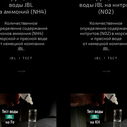
воды JBL
воды JBL на нитр
а аммоний (NH4)
(NO2)
Количественное
Количественное
ределение содержания
определение содержа
ионов аммония (NH4)
нитритов (NO2) в морс
морской и пресной воде
и пресной воде
т немецкой компании
от немецкой компан
JBL.
JBL.
JBL
ТЕСТ
JBL
ТЕСТ