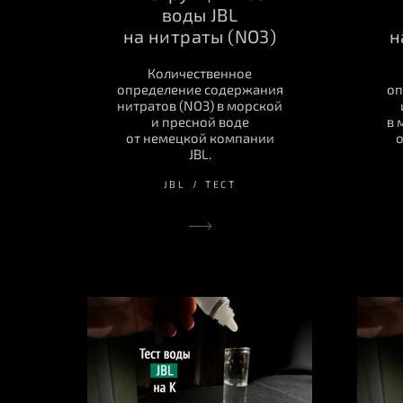
воды JBL
на нитраты (NO3)
н
Количественное
определение содержания
оп
нитратов (NO3) в морской
и пресной воде
в 
от немецкой компании
о
JBL.
JBL
ТЕСТ