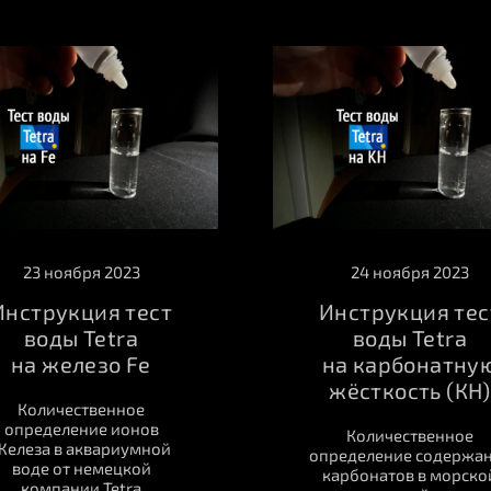
23 ноября 2023
24 ноября 2023
Инструкция тест
Инструкция тес
воды Tetra
воды Tetra
на железо Fe
на карбонатну
жёсткость (КН)
Количественное
определение ионов
Количественное
Железа в аквариумной
определение содержа
воде от немецкой
карбонатов в морско
компании Tetra