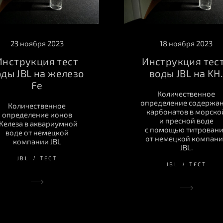
23 ноября 2023
18 ноября 2023
Инструкция тест
Инструкция тес
оды JBL на железо
воды JBL на KH.
Fe
Количественное
определение содержа
Количественное
карбонатов в морско
определение ионов
и пресной воде
Железа в аквариумной
с помощью титрован
воде от немецкой
от немецкой компан
компании JBL
JBL.
JBL
ТЕСТ
JBL
ТЕСТ