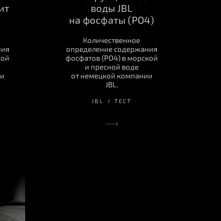
ит
воды JBL
на фосфаты (PO4)
Количественное
ния
определение содержания
кой
фосфатов (PO4) в морской
и пресной воде
ии
от немецкой компании
JBL.
JBL
ТЕСТ