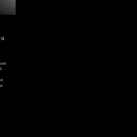
та
ния
й
ия
ии