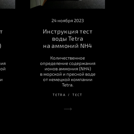
24 ноября 2023
т
Инструкция тест
воды Tetra
)
на аммоний NH4
Количественное
ния
определение содержания
кой
ионов аммония (NH4)
в морской и пресной воде
ии
от немецкой компании
Tetra.
TETRA
ТЕСТ