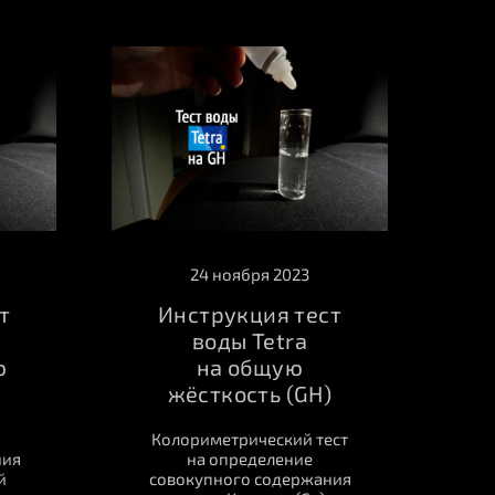
24 ноября 2023
т
Инструкция тест
воды Tetra
ю
на общую
жёсткость (GH)
Колориметрический тест
ния
на определение
й
совокупного содержания